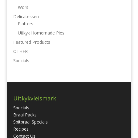
Wors
Delicatessen
Platters
Uitkyk Homemade Pies
Featured Products
OTHER
Specials
Uitkykvleismark
Specials
Braai Packs
Spitbraai Specials
Recipes
Contact Us