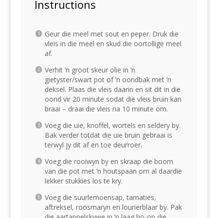
Instructions
Geur die meel met sout en peper. Druk die
vleis in die meel en skud die oortollige meel
af.
Verhit ’n groot skeur olie in ’n
gietyster/swart pot of ’n oondbak met ’n
deksel. Plaas die vleis daarin en sit dit in die
oond vir 20 minute sodat die vleis bruin kan
braai – draai die vleis na 10 minute om.
Voeg die uie, knoffel, wortels en seldery by.
Bak verder totdat die uie bruin gebraai is
terwyl jy dit af en toe deurroer.
Voeg die rooiwyn by en skraap die boom
van die pot met ’n houtspaan om al daardie
lekker stukkies los te kry.
Voeg die suurlemoensap, tamaties,
aftreksel, roosmaryn en lourierblaar by. Pak
die aartappelskywe in ’n laag bo-op die