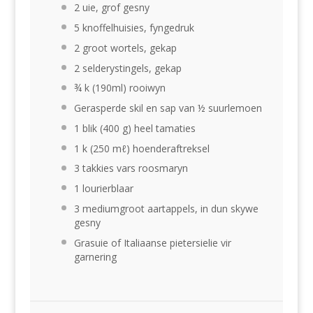
2
uie, grof gesny
5
knoffelhuisies, fyngedruk
2
groot wortels, gekap
2
selderystingels, gekap
¾
k (190ml) rooiwyn
Gerasperde skil en sap van ½ suurlemoen
1
blik (400 g) heel tamaties
1
k (250 mℓ) hoenderaftreksel
3
takkies vars roosmaryn
1
lourierblaar
3
mediumgroot aartappels, in dun skywe
gesny
Grasuie of Italiaanse pietersielie vir
garnering