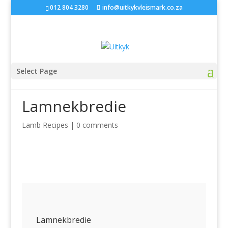
012 804 3280
info@uitkykvleismark.co.za
Select Page
Lamnekbredie
Lamb Recipes
|
0 comments
Lamnekbredie