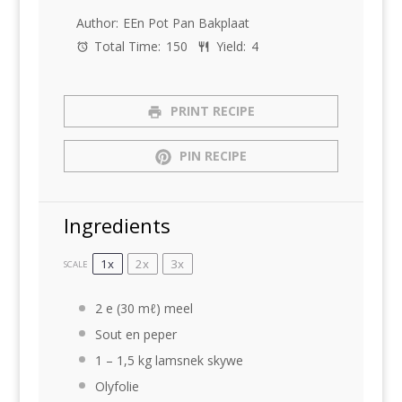
Author:
EEn Pot Pan Bakplaat
Total Time:
150
Yield:
4
PRINT RECIPE
PIN RECIPE
Ingredients
1x
2x
3x
SCALE
2
e (30 mℓ) meel
Sout en peper
1
–
1
,5 kg lamsnek skywe
Olyfolie